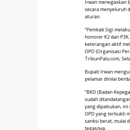
Irwan menegaskan ba
secara menyeluruh d
aturan.
“Pemkab Sigi melaku
honorer K2 dan P3K.
keterangan aktif me
OPD (Organisasi Per
TribunPalu.com, Sela
Bupati Irwan mengu
pelamar dinilai ber
“BKD (Badan Kepega
sudah ditandatangan
yang dipalsukan, in
OPD yang terbukti 
sanksi berat, mulai
tegasnya.