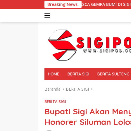
Langsung
PASCA GEMPA BUMI DI SIGI Dampingi Korban Bencana, G
Breaking News.
ke
konten
tutup
HOME
BERITA SIGI
BERITA SULTENG
Beranda
BERITA SIGI
BERITA SIGI
Bupati Sigi Akan Men
Honorer Siluman Lolo