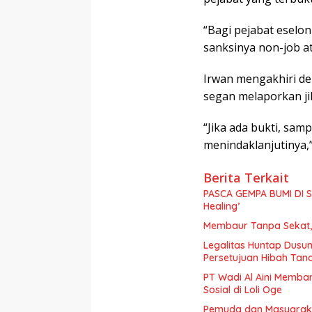
“Bagi pejabat eselon
sanksinya non-job a
Irwan mengakhiri de
segan melaporkan j
“Jika ada bukti, samp
menindaklanjutinya,”
Berita Terkait
PASCA GEMPA BUMI DI S
Healing’
Membaur Tanpa Sekat, 
Legalitas Huntap Dusun
Persetujuan Hibah Tan
PT Wadi Al Aini Memba
Sosial di Loli Oge
Pemuda dan Masyaraka