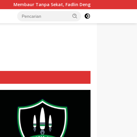
Fadlin Dengarkan Cerita dan Aspirasi Mualaf Desa Poi
tutup