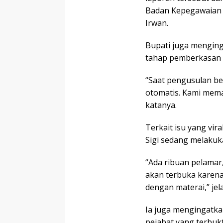
Badan Kepegawaian N
Irwan.
Bupati juga mengin
tahap pemberkasan 
“Saat pengusulan be
otomatis. Kami mema
katanya.
Terkait isu yang vir
Sigi sedang melakuk
“Ada ribuan pelamar
akan terbuka kare
dengan materai,” jel
Ia juga mengingatka
pejabat yang terbukt