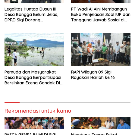
Legalitas Huntap Dusun III
PT Wadi Al Aini Membangun
Desa Bangga Belum Jelas,
Buka Penjelasan Soal IUP dan
DPRD Sigi Dorong
Tanggung Jawab Sosial di
Persetujuan Hibah Tanah
Loli Oge
Pemuda dan Masyarakat
RAPI Wilayah 09 Sigi
Desa Bangga Berpartisipasi
Rayakan Harlah ke 16
Bersihkan Eceng Gondok Di
Danau Lindu Dukung
Program Bupati Sigi
Rekomendasi untuk kamu
PASCA GEMPA BUMI DI SIGI
Membaur Tanpa Sekat,