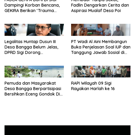
Dampingi Korban Bencana,
Fadlin Dengarkan Cerita dan
GEKIRA Berikan ‘Trauma
Aspirasi Mualaf Desa Poi
Healing’
Legalitas Huntap Dusun III
PT Wadi Al Aini Membangun
Desa Bangga Belum Jelas,
Buka Penjelasan Soal IUP dan
DPRD Sigi Dorong
Tanggung Jawab Sosial di
Persetujuan Hibah Tanah
Loli Oge
Pemuda dan Masyarakat
RAPI Wilayah 09 Sigi
Desa Bangga Berpartisipasi
Rayakan Harlah ke 16
Bersihkan Eceng Gondok Di
Danau Lindu Dukung
Program Bupati Sigi