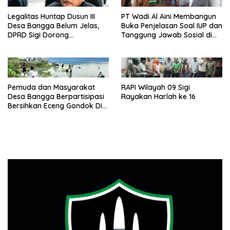
Legalitas Huntap Dusun III
PT Wadi Al Aini Membangun
Desa Bangga Belum Jelas,
Buka Penjelasan Soal IUP dan
DPRD Sigi Dorong
Tanggung Jawab Sosial di
Persetujuan Hibah Tanah
Loli Oge
Pemuda dan Masyarakat
RAPI Wilayah 09 Sigi
Desa Bangga Berpartisipasi
Rayakan Harlah ke 16
Bersihkan Eceng Gondok Di
Danau Lindu Dukung
Program Bupati Sigi