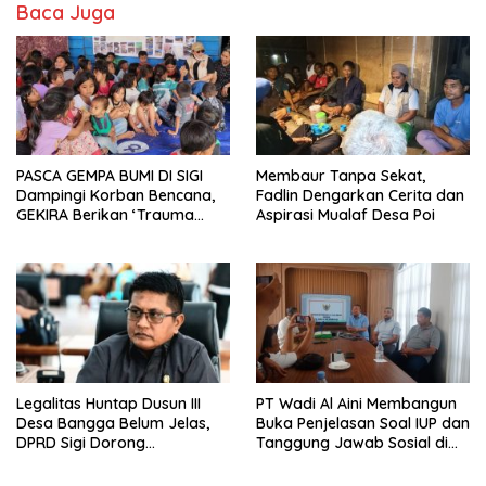
Baca Juga
PASCA GEMPA BUMI DI SIGI
Membaur Tanpa Sekat,
Dampingi Korban Bencana,
Fadlin Dengarkan Cerita dan
GEKIRA Berikan ‘Trauma
Aspirasi Mualaf Desa Poi
Healing’
Legalitas Huntap Dusun III
PT Wadi Al Aini Membangun
Desa Bangga Belum Jelas,
Buka Penjelasan Soal IUP dan
DPRD Sigi Dorong
Tanggung Jawab Sosial di
Persetujuan Hibah Tanah
Loli Oge