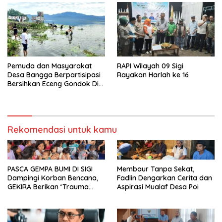
Pemuda dan Masyarakat
RAPI Wilayah 09 Sigi
Desa Bangga Berpartisipasi
Rayakan Harlah ke 16
Bersihkan Eceng Gondok Di
Danau Lindu Dukung
Program Bupati Sigi
Rekomendasi untuk kamu
PASCA GEMPA BUMI DI SIGI
Membaur Tanpa Sekat,
Dampingi Korban Bencana,
Fadlin Dengarkan Cerita dan
GEKIRA Berikan ‘Trauma
Aspirasi Mualaf Desa Poi
Healing’