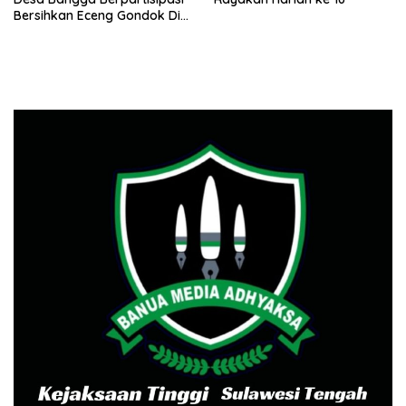
Bersihkan Eceng Gondok Di
Danau Lindu Dukung
Program Bupati Sigi