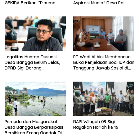
GEKIRA Berikan ‘Trauma
Aspirasi Mualaf Desa Poi
Healing’
Legalitas Huntap Dusun III
PT Wadi Al Aini Membangun
Desa Bangga Belum Jelas,
Buka Penjelasan Soal IUP dan
DPRD Sigi Dorong
Tanggung Jawab Sosial di
Persetujuan Hibah Tanah
Loli Oge
Pemuda dan Masyarakat
RAPI Wilayah 09 Sigi
Desa Bangga Berpartisipasi
Rayakan Harlah ke 16
Bersihkan Eceng Gondok Di
Danau Lindu Dukung