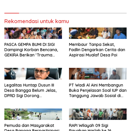
Program Bupati Sigi
Rekomendasi untuk kamu
PASCA GEMPA BUMI DI SIGI
Membaur Tanpa Sekat,
Dampingi Korban Bencana,
Fadlin Dengarkan Cerita dan
GEKIRA Berikan ‘Trauma
Aspirasi Mualaf Desa Poi
Healing’
Legalitas Huntap Dusun III
PT Wadi Al Aini Membangun
Desa Bangga Belum Jelas,
Buka Penjelasan Soal IUP dan
DPRD Sigi Dorong
Tanggung Jawab Sosial di
Persetujuan Hibah Tanah
Loli Oge
Pemuda dan Masyarakat
RAPI Wilayah 09 Sigi
Desa Bangga Berpartisipasi
Rayakan Harlah ke 16