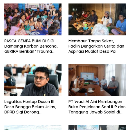
PASCA GEMPA BUMI DI SIGI
Membaur Tanpa Sekat,
Dampingi Korban Bencana,
Fadlin Dengarkan Cerita dan
GEKIRA Berikan ‘Trauma
Aspirasi Mualaf Desa Poi
Healing’
Legalitas Huntap Dusun III
PT Wadi Al Aini Membangun
Desa Bangga Belum Jelas,
Buka Penjelasan Soal IUP dan
DPRD Sigi Dorong
Tanggung Jawab Sosial di
Persetujuan Hibah Tanah
Loli Oge