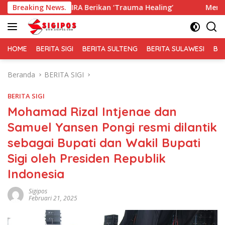
Langsung
GEKIRA Berikan ‘Trauma Healing’
Breaking News.
Membaur Tanpa Sekat,
ke
konten
HOME
BERITA SIGI
BERITA SULTENG
BERITA SULAWESI
BE
Beranda
BERITA SIGI
BERITA SIGI
Mohamad Rizal Intjenae dan
Samuel Yansen Pongi resmi dilantik
sebagai Bupati dan Wakil Bupati
Sigi oleh Presiden Republik
Indonesia
Sigipos
Februari 21, 2025