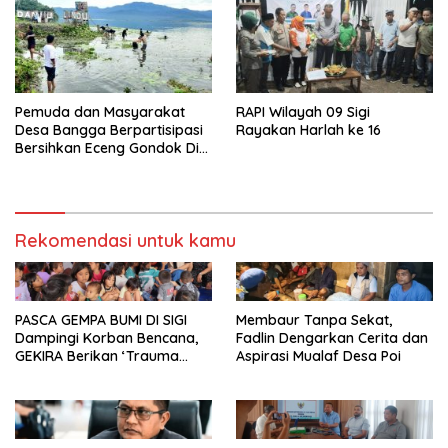
Pemuda dan Masyarakat
RAPI Wilayah 09 Sigi
Desa Bangga Berpartisipasi
Rayakan Harlah ke 16
Bersihkan Eceng Gondok Di
Danau Lindu Dukung
Program Bupati Sigi
Rekomendasi untuk kamu
PASCA GEMPA BUMI DI SIGI
Membaur Tanpa Sekat,
Dampingi Korban Bencana,
Fadlin Dengarkan Cerita dan
GEKIRA Berikan ‘Trauma
Aspirasi Mualaf Desa Poi
Healing’