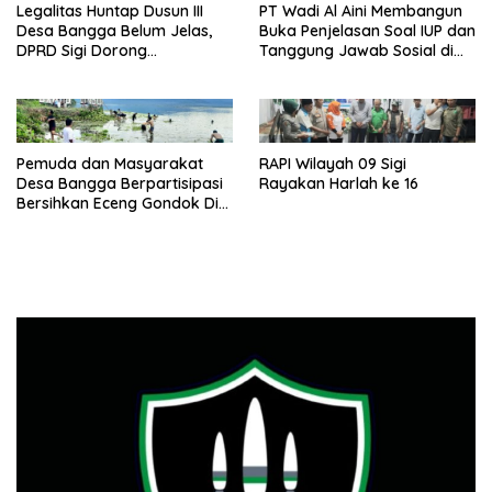
Legalitas Huntap Dusun III
PT Wadi Al Aini Membangun
Desa Bangga Belum Jelas,
Buka Penjelasan Soal IUP dan
DPRD Sigi Dorong
Tanggung Jawab Sosial di
Persetujuan Hibah Tanah
Loli Oge
Pemuda dan Masyarakat
RAPI Wilayah 09 Sigi
Desa Bangga Berpartisipasi
Rayakan Harlah ke 16
Bersihkan Eceng Gondok Di
Danau Lindu Dukung
Program Bupati Sigi