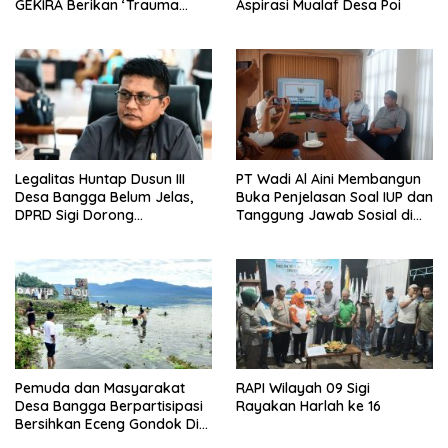
GEKIRA Berikan ‘Trauma
Aspirasi Mualaf Desa Poi
Healing’
Legalitas Huntap Dusun III
PT Wadi Al Aini Membangun
Desa Bangga Belum Jelas,
Buka Penjelasan Soal IUP dan
DPRD Sigi Dorong
Tanggung Jawab Sosial di
Persetujuan Hibah Tanah
Loli Oge
Pemuda dan Masyarakat
RAPI Wilayah 09 Sigi
Desa Bangga Berpartisipasi
Rayakan Harlah ke 16
Bersihkan Eceng Gondok Di
Danau Lindu Dukung