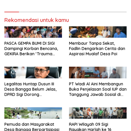
Program Bupati Sigi
Rekomendasi untuk kamu
PASCA GEMPA BUMI DI SIGI
Membaur Tanpa Sekat,
Dampingi Korban Bencana,
Fadlin Dengarkan Cerita dan
GEKIRA Berikan ‘Trauma
Aspirasi Mualaf Desa Poi
Healing’
Legalitas Huntap Dusun III
PT Wadi Al Aini Membangun
Desa Bangga Belum Jelas,
Buka Penjelasan Soal IUP dan
DPRD Sigi Dorong
Tanggung Jawab Sosial di
Persetujuan Hibah Tanah
Loli Oge
Pemuda dan Masyarakat
RAPI Wilayah 09 Sigi
Desa Bangga Berpartisipasi
Rayakan Harlah ke 16