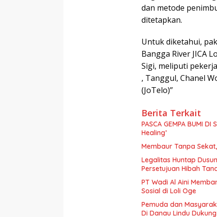
dan metode penimbun
ditetapkan.
Untuk diketahui, pa
Bangga River JICA Lo
Sigi, meliputi pekerj
, Tanggul, Chanel Wo
(JoTelo)”
Berita Terkait
PASCA GEMPA BUMI DI S
Healing’
Membaur Tanpa Sekat, 
Legalitas Huntap Dusun
Persetujuan Hibah Tan
PT Wadi Al Aini Memba
Sosial di Loli Oge
Pemuda dan Masyaraka
Di Danau Lindu Dukung