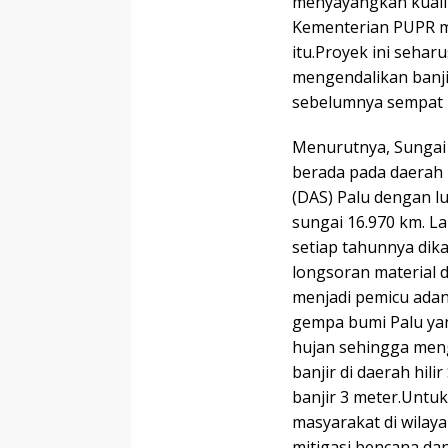
menyayangkan kualit
Kementerian PUPR mel
itu.Proyek ini sehar
mengendalikan banji
sebelumnya sempat m
Menurutnya, Sungai 
berada pada daerah 
(DAS) Palu dengan l
sungai 16.970 km. Lan
setiap tahunnya di
longsoran material d
menjadi pemicu adan
gempa bumi Palu ya
hujan sehingga meng
banjir di daerah hil
banjir 3 meter.Untuk
masyarakat di wilay
mitigasi bencana da