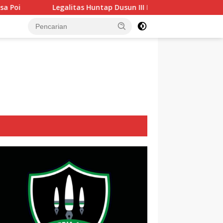
litas Huntap Dusun III Desa Bangga Belum Jelas, DPRD Sigi Do
tutup