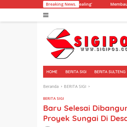
Langsung
A Berikan ‘Trauma Healing’
Breaking News.
Membaur Tanpa Sekat, Fadl
ke
konten
tutup
HOME
BERITA SIGI
BERITA SULTENG
Beranda
BERITA SIGI
BERITA SIGI
Baru Selesai Dibangu
Proyek Sungai Di Des