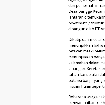
dan pemerhati infras
Desa Bangga Kecamat
lantaran ditemukann
revetment (struktur 
dibangun oleh PT Ar
Dikutip dari media r
menunjukkan bahwa 
retakan meski belum
menunjukkan banyak
kelemahan dalam mu
lapangan. Keretakan
tahan konstruksi da
potensi banjir yang s
musim hujan seperti s
Beberapa warga sekit
menyampaikan kekha