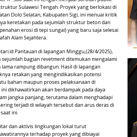
truktur Sulawesi Tengah. Proyek yang berlokasi di
an Dolo Selatan, Kabupaten Sigi, ini menuai kritik
ya keretakan pada sejumlah struktur beton dan
penahan erosi di tepi sungai) yang baru saja selesai
afah Alam Sejahtera.
otari.id Pantauan di lapangan Minggu,(28/4/2025),
sejumlah bagian revetment ditemukan mengalami
 lama rampung dibangun. Hasil di lapangan
nya retakan yang mengindikasikan potensi
tu bahan maupun proses pelaksanaan di
 ini dikhawatirkan akan berdampak pada daya
lam jangka panjang, terutama dalam menghadapi
ering terjadi di wilayah tersebut dan arus deras di
aat ini.
ar dan aktivis lingkungan lokal turut
watirannya terhadap proyek yang dibiayai