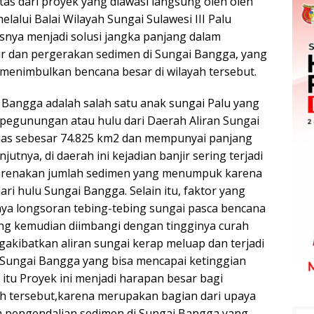
as dari proyek yang diawasi langsung oleh oleh
alui Balai Wilayah Sungai Sulawesi III Palu
usnya menjadi solusi jangka panjang dalam
r dan pergerakan sedimen di Sungai Bangga, yang
enimbulkan bencana besar di wilayah tersebut.
Bangga adalah salah satu anak sungai Palu yang
pegunungan atau hulu dari Daerah Aliran Sungai
uas sebesar 74.825 km2 dan mempunyai panjang
jutnya, di daerah ini kejadian banjir sering terjadi
karenakan jumlah sedimen yang menumpuk karena
ari hulu Sungai Bangga. Selain itu, faktor yang
ya longsoran tebing-tebing sungai pasca bencana
ng kemudian diimbangi dengan tingginya curah
akibatkan aliran sungai kerap meluap dan terjadi
ir Sungai Bangga yang bisa mencapai ketinggian
 itu Proyek ini menjadi harapan besar bagi
ah tersebut,karena merupakan bagian dari upaya
n pengendalian sedimen di Sungai Bangga yang