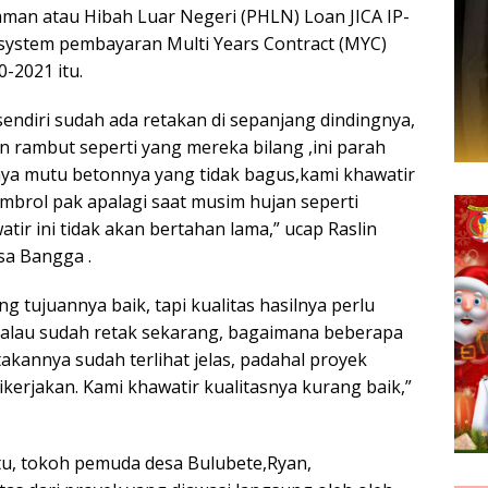
aman atau Hibah Luar Negeri (PHLN) Loan JICA IP-
system pembayaran Multi Years Contract (MYC)
-2021 itu.
 sendiri sudah ada retakan di sepanjang dindingnya,
n rambut seperti yang mereka bilang ,ini parah
nya mutu betonnya yang tidak bagus,kami khawatir
ambrol pak apalagi saat musim hujan seperti
tir ini tidak akan bertahan lama,” ucap Raslin
sa Bangga .
ng tujuannya baik, tapi kualitas hasilnya perlu
. Kalau sudah retak sekarang, bagaimana beberapa
akannya sudah terlihat jelas, padahal proyek
ikerjakan. Kami khawatir kualitasnya kurang baik,”
tu, tokoh pemuda desa Bulubete,Ryan,