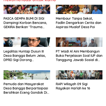
PASCA GEMPA BUMI DI SIGI
Membaur Tanpa Sekat,
Dampingi Korban Bencana,
Fadlin Dengarkan Cerita dan
GEKIRA Berikan ‘Trauma
Aspirasi Mualaf Desa Poi
Healing’
Legalitas Huntap Dusun III
PT Wadi Al Aini Membangun
Desa Bangga Belum Jelas,
Buka Penjelasan Soal IUP dan
DPRD Sigi Dorong
Tanggung Jawab Sosial di
Persetujuan Hibah Tanah
Loli Oge
Pemuda dan Masyarakat
RAPI Wilayah 09 Sigi
Desa Bangga Berpartisipasi
Rayakan Harlah ke 16
Bersihkan Eceng Gondok Di
Danau Lindu Dukung
Program Bupati Sigi