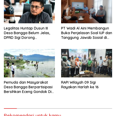
Legalitas Huntap Dusun III
PT Wadi Al Aini Membangun
Desa Bangga Belum Jelas,
Buka Penjelasan Soal IUP dan
DPRD Sigi Dorong
Tanggung Jawab Sosial di
Persetujuan Hibah Tanah
Loli Oge
Pemuda dan Masyarakat
RAPI Wilayah 09 Sigi
Desa Bangga Berpartisipasi
Rayakan Harlah ke 16
Bersihkan Eceng Gondok Di
Danau Lindu Dukung
Program Bupati Sigi
Rekomendasi untuk kamu