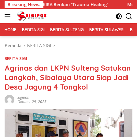
Langsung
KIRA Berikan ‘Trauma Healing’
Breaking News.
Membaur Tanpa Sekat, F
ke
konten
HOME
BERITA SIGI
BERITA SULTENG
BERITA SULAWESI
BE
Beranda
BERITA SIGI
BERITA SIGI
Agrinas dan LKPN Sulteng Satukan
Langkah, Sibalaya Utara Siap Jadi
Desa Jagung 4 Tongkol
Sigipos
Oktober 29, 2025