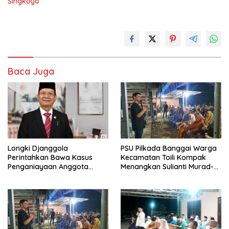
Singkoyo
Baca Juga
Longki Djanggola
PSU Pilkada Banggai Warga
Perintahkan Bawa Kasus
Kecamatan Toili Kompak
Penganiayaan Anggota
Menangkan Sulianti Murad-
DPRD Banggai ke Jalur
Samsul Bahri
Hukum