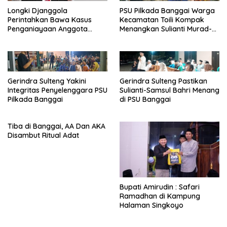
Longki Djanggola
PSU Pilkada Banggai Warga
Perintahkan Bawa Kasus
Kecamatan Toili Kompak
Penganiayaan Anggota
Menangkan Sulianti Murad-
DPRD Banggai ke Jalur
Samsul Bahri
Hukum
Gerindra Sulteng Yakini
Gerindra Sulteng Pastikan
Integritas Penyelenggara PSU
Sulianti-Samsul Bahri Menang
Pilkada Banggai
di PSU Banggai
Tiba di Banggai, AA Dan AKA
Disambut Ritual Adat
Bupati Amirudin : Safari
Ramadhan di Kampung
Halaman Singkoyo