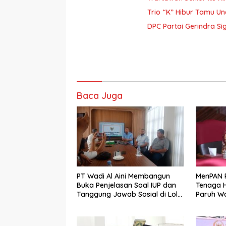
Trio “K” Hibur Tamu Un
DPC Partai Gerindra Sig
Baca Juga
PT Wadi Al Aini Membangun
MenPAN 
Buka Penjelasan Soal IUP dan
Tenaga H
Tanggung Jawab Sosial di Loli
Paruh W
Oge