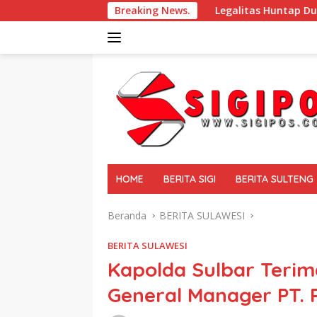
Langsung
alaf Desa Poi
Legalitas Huntap Dusun III Desa Bangga 
Breaking News.
ke
konten
tutup
HOME
BERITA SIGI
BERITA SULTENG
Beranda
BERITA SULAWESI
BERITA SULAWESI
Kapolda Sulbar Terim
General Manager PT. 