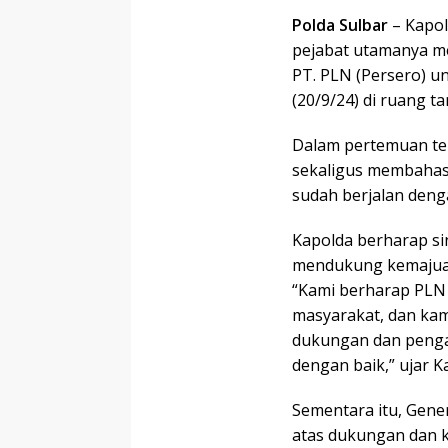
Polda Sulbar
– Kapol
pejabat utamanya m
PT. PLN (Persero) uni
(20/9/24) di ruang t
Dalam pertemuan te
sekaligus membahas 
sudah berjalan deng
Kapolda berharap sin
mendukung kemajuan
“Kami berharap PLN
masyarakat, dan kam
dukungan dan penga
dengan baik,” ujar K
Sementara itu, Gen
atas dukungan dan k