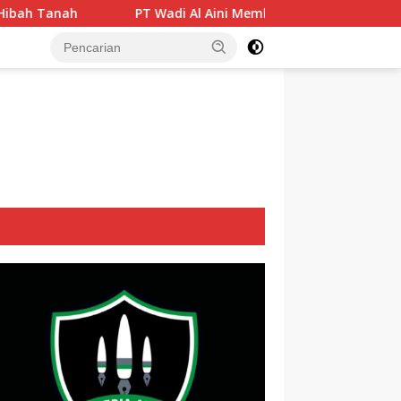
PT Wadi Al Aini Membangun Buka Penjelasan Soal IUP dan Tang
tutup