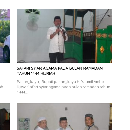
SAFARI SYIAR AGAMA PADA BULAN RAMADAN
TAHUN 1444 HIJRIAH
Pasangkayu,- Bupati pasangkayu H. Yaumil Ambo
ah
Djiwa Safari syiar agama pada bulan ramadan tahun
1444…