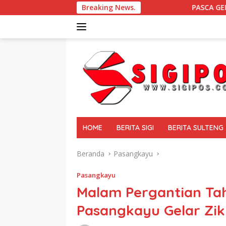
Langsung
Breaking News.
PASCA GEMPA BUMI DI SIGI Dampingi
ke
konten
tutup
HOME
BERITA SIGI
BERITA SULTENG
Beranda
Pasangkayu
Pasangkayu
Malam Pergantian Ta
Pasangkayu Gelar Zik