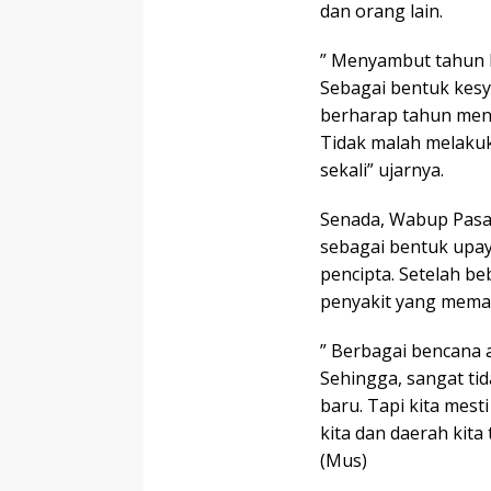
dan orang lain.
” Menyambut tahun b
Sebagai bentuk kesy
berharap tahun men
Tidak malah melakuk
sekali” ujarnya.
Senada, Wabup Pasa
sebagai bentuk upa
pencipta. Setelah be
penyakit yang memat
” Berbagai bencana a
Sehingga, sangat ti
baru. Tapi kita mes
kita dan daerah kita
(Mus)