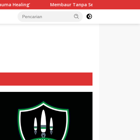
baur Tanpa Sekat, Fadlin Dengarkan Cerita dan Aspirasi Mual
tutup