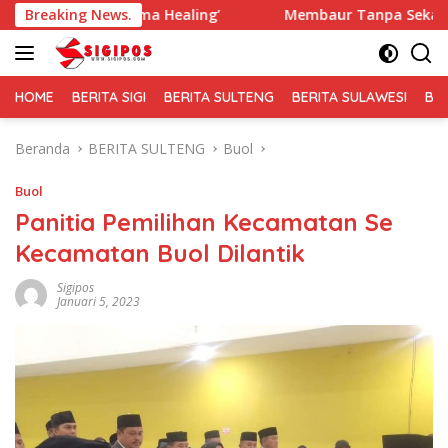
Langsung
uma Healing’
Breaking News.
Membaur Tanpa Sekat, Fadlin Dengarkan C
ke
konten
HOME
BERITA SIGI
BERITA SULTENG
BERITA SULAWESI
BE
Beranda
BERITA SULTENG
Buol
Buol
Panitia Pemilihan Kecamatan Se
Kecamatan Buol Dilantik
Sigipos
Januari 5, 2023