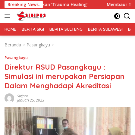
Langsung
rikan ‘Trauma Healing’
Breaking News.
Membaur Tanpa Sekat, Fadlin D
ke
konten
HOME
BERITA SIGI
BERITA SULTENG
BERITA SULAWESI
BE
Beranda
Pasangkayu
Pasangkayu
Direktur RSUD Pasangkayu :
Simulasi ini merupakan Persiapan
Dalam Menghadapi Akreditasi
Sigipos
Januari 25, 2023