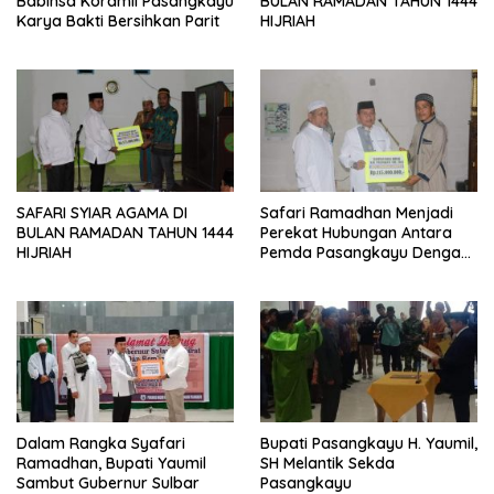
Babinsa Koramil Pasangkayu
BULAN RAMADAN TAHUN 1444
Karya Bakti Bersihkan Parit
HIJRIAH
SAFARI SYIAR AGAMA DI
Safari Ramadhan Menjadi
BULAN RAMADAN TAHUN 1444
Perekat Hubungan Antara
HIJRIAH
Pemda Pasangkayu Dengan
Masyarakat
Dalam Rangka Syafari
Bupati Pasangkayu H. Yaumil,
Ramadhan, Bupati Yaumil
SH Melantik Sekda
Sambut Gubernur Sulbar
Pasangkayu