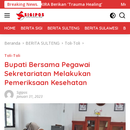
Langsung
IRA Berikan ‘Trauma Healing’
Breaking News.
Membaur Tanpa Sekat, Fa
ke
konten
HOME
BERITA SIGI
BERITA SULTENG
BERITA SULAWESI
BE
Beranda
BERITA SULTENG
Toli-Toli
Toli-Toli
Bupati Bersama Pegawai
Sekretariatan Melakukan
Pemeriksaan Kesehatan
Sigipos
Januari 31, 2023