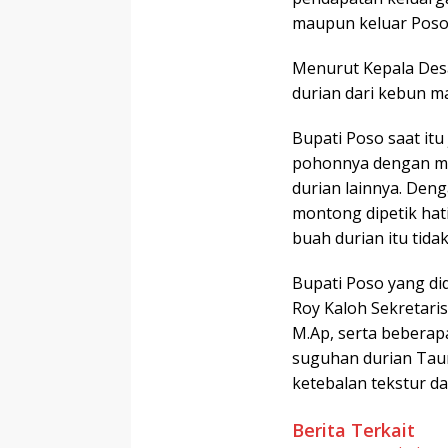
maupun keluar Poso
Menurut Kepala Desa
durian dari kebun ma
Bupati Poso saat it
pohonnya dengan me
durian lainnya. Den
montong dipetik hati
buah durian itu tida
Bupati Poso yang di
Roy Kaloh Sekretari
M.Ap, serta beberap
suguhan durian Taun
ketebalan tekstur d
Berita Terkait