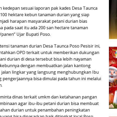
n kedepan sesuai laporan pak kades Desa Taunca
 100 hektare kebun tanaman durian yang siap
njadi harapan masyarakat petani durian bias
na pada saat itu ada 200 san hectare tanaman
/panen” Ujar Bupati Poso.
tensi tanaman durian Desa Taunca Poso Pesisir ini,
ntahkan OPD terkait untuk memberikan dukungan
ni durian di desa tersebut bisa lebih nayaman
dikebunnya dengan membuatkan jalan kantong
s jalan lingkar yang langsung menghubungkan Ibu
 pengerjaannya bisa dimulai pada tahun ini melalui
n.
eminta dinas terkait umkm dan ketahanan pangan
mbinaan agar ibu-ibu petani durian bisa membuat
 bahan durian untuk penambahan peningkatan
yang bisa dipasarkan baik ditingkat local Poso