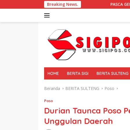
Langsung
Breaking News.
PASCA GEMPA BUMI DI SIGI Dampingi K
ke
konten
tutup
HOME
BERITA SIGI
BERITA SULTENG
Beranda
BERITA SULTENG
Poso
Poso
Durian Taunca Poso Pe
Unggulan Daerah