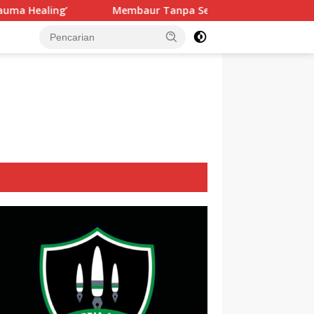
ur Tanpa Sekat, Fadlin Dengarkan Cerita dan Aspirasi Mualaf 
tutup