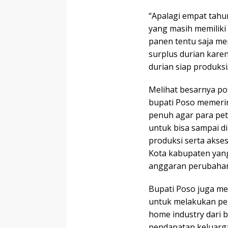
“Apalagi empat tahu
yang masih memiliki
panen tentu saja me
surplus durian kare
durian siap produksi
Melihat besarnya po
bupati Poso memeri
penuh agar para peta
untuk bisa sampai 
produksi serta akse
Kota kabupaten yang
anggaran perubaha
Bupati Poso juga m
untuk melakukan pe
home industry dari
pendapatan keluarga 