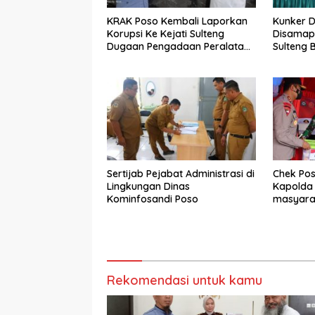
KRAK Poso Kembali Laporkan
Kunker Di
Korupsi Ke Kejati Sulteng
Disamapi
Dugaan Pengadaan Peralatan
Sulteng
TIK Di PTSP
Sertijab Pejabat Administrasi di
Chek Pos
Lingkungan Dinas
Kapolda 
Kominfosandi Poso
masyara
hati
Rekomendasi untuk kamu