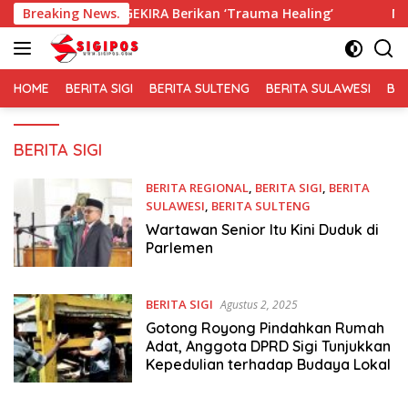
Langsung
a, GEKIRA Berikan ‘Trauma Healing’
Breaking News.
Membaur Tanpa Sek
ke
konten
HOME
BERITA SIGI
BERITA SULTENG
BERITA SULAWESI
BE
BERITA SIGI
BERITA REGIONAL
,
BERITA SIGI
,
BERITA
SULAWESI
,
BERITA SULTENG
Agustus 3, 2025
Wartawan Senior Itu Kini Duduk di
Parlemen
BERITA SIGI
Agustus 2, 2025
Gotong Royong Pindahkan Rumah
Adat, Anggota DPRD Sigi Tunjukkan
Kepedulian terhadap Budaya Lokal